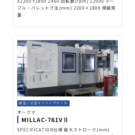
X2200 Y1800 Z460 回転数(rpm) 12000 テー
ブル・パレット寸法(mm) 2200×1800 積載質
量…
横型／立型マシニングセンタ
オークマ
MILLAC-761VⅡ
SPECIFICATION仕様 最大ストローク(mm)