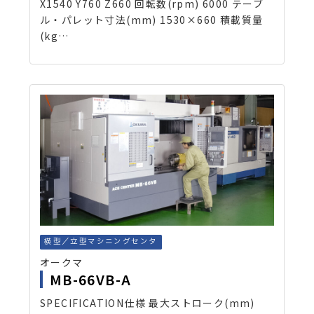
X1540 Y760 Z660 回転数(rpm) 6000 テーブ
ル・パレット寸法(mm) 1530×660 積載質量
(kg…
横型／立型マシニングセンタ
オークマ
MB-66VB-A
SPECIFICATION仕様 最大ストローク(mm)