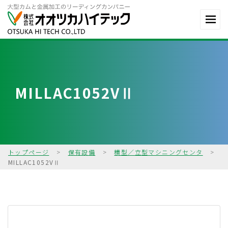
MILLAC1052VⅡ
トップページ
>
保有設備
>
横型／立型マシニングセンタ
>
MILLAC1052VⅡ