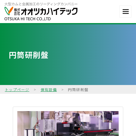
円筒研削盤
トップページ
>
保有設備
>
円筒研削盤