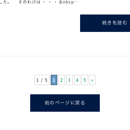
した。 そのわけは ・ ・ ・ &nbsp…
続きを読む
1 / 5
1
2
3
4
5
»
前のページに戻る