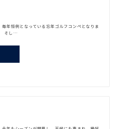
た。 毎年恒例となっている忘年ゴルフコンペとなりま
。 そし…
た。 今年もシーズンが開幕し、天候にも恵まれ、絶好