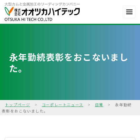
永年勤続表彰をおこないまし
た。
トップページ
>
コーポレートニュース
>
日常
>
永年勤続
表彰をおこないました。