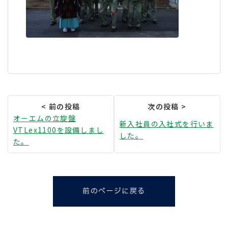
オーエムの立旋盤
新入社員の入社式を行いま
VTLex1100を設備しまし
した。
た。
前のページに戻る