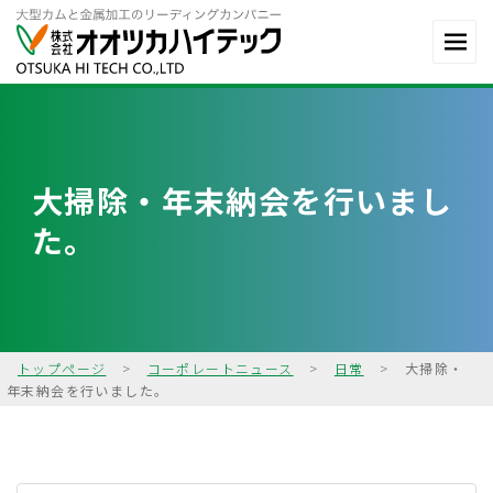
大掃除・年末納会を行いまし
た。
トップページ
>
コーポレートニュース
>
日常
>
大掃除・
年末納会を行いました。