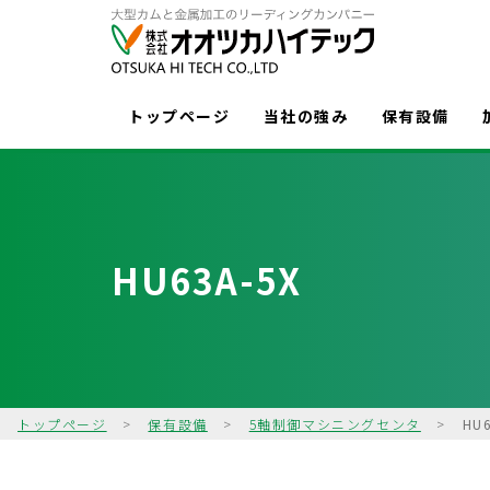
トップページ
当社の強み
保有設備
HU63A-5X
トップページ
>
保有設備
>
5軸制御マシニングセンタ
>
HU